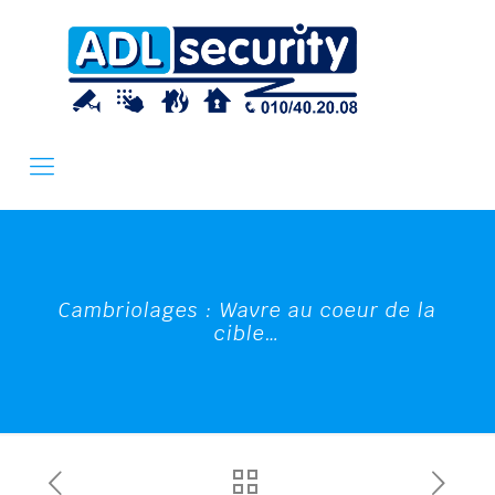
Cambriolages : Wavre au coeur de la
cible…