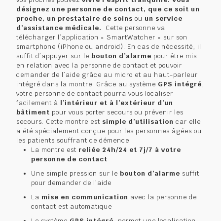
désignez une personne de contact, que ce soit
un
proche, un prestataire de soins
ou
un service
d’assistance médicale.
Cette personne va
télécharger l’application « SmartWatcher » sur son
smartphone (iPhone ou android). En cas de nécessité, il
suffit d’appuyer sur le
bouton d’alarme
pour être mis
en relation avec la personne de contact et pouvoir
demander de l’aide grâce au micro et au haut-parleur
intégré dans la montre. Grâce au système
GPS intégré
,
votre personne de contact pourra vous localiser
facilement à
l’intérieur et à l’extérieur d’un
bâtiment
pour vous porter secours ou prévenir les
secours. Cette montre est
simple d’utilisation
car elle
a été spécialement conçue pour les personnes âgées ou
les patients souffrant de démence.
La montre est
reliée
24h/24 et 7j/7
à votre
personne de contact
Une simple pression sur le
bouton d’alarme
suffit
pour demander de l’aide
La
mise en communication
avec la personne de
contact est automatique
Le système
GPS intégré
, permet une localisation