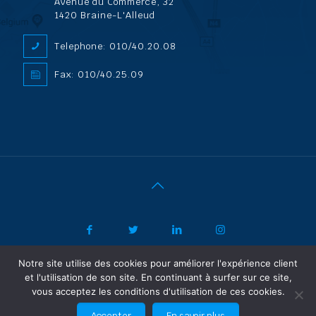
Avenue du Commerce, 32
1420 Braine-L'Alleud
Telephone: 010/40.20.08
Fax: 010/40.25.09
Notre site utilise des cookies pour améliorer l'expérience client
|
© 2022 ADL Security SPRL/BVBA |
Politique de confidentialité
-
et l'utilisation de son site. En continuant à surfer sur ce site,
Vertrouwelijkheidsbeleid
| Powered by SF Concept
vous acceptez les conditions d'utilisation de ces cookies.
FR
NL