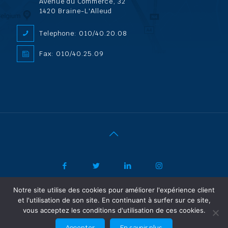
Avenue du Commerce, 32
1420 Braine-L'Alleud
Telephone: 010/40.20.08
Fax: 010/40.25.09
Notre site utilise des cookies pour améliorer l'expérience client
|
© 2022 ADL Security SPRL/BVBA |
Politique de confidentialité
-
et l'utilisation de son site. En continuant à surfer sur ce site,
Vertrouwelijkheidsbeleid
| Powered by SF Concept
vous acceptez les conditions d'utilisation de ces cookies.
FR
NL