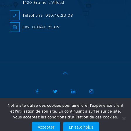
1420 Braine-L'Alleud
Telephone: 010/40.20.08
Fax: 010/40.25.09
Notre site utilise des cookies pour améliorer l'expérience client
|
© 2022 ADL Security SPRL/BVBA |
Politique de confidentialité
-
et l'utilisation de son site. En continuant à surfer sur ce site,
Vertrouwelijkheidsbeleid
| Powered by SF Concept
vous acceptez les conditions d'utilisation de ces cookies.
FR
NL
Accepter
En savoir plus