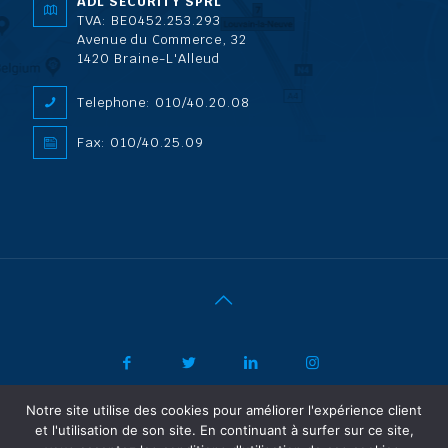
ADL SECURITY SPRL
TVA: BE0452.253.293
Avenue du Commerce, 32
1420 Braine-L'Alleud
Telephone: 010/40.20.08
Fax: 010/40.25.09
Notre site utilise des cookies pour améliorer l'expérience client
|
© 2022 ADL Security SPRL/BVBA |
Politique de confidentialité
-
et l'utilisation de son site. En continuant à surfer sur ce site,
Vertrouwelijkheidsbeleid
| Powered by SF Concept