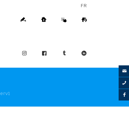
FR
serv1