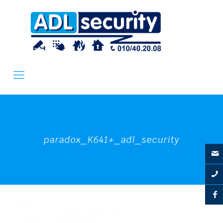
paradox_K641+_adl_security