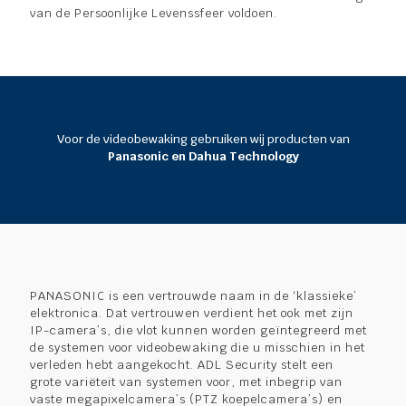
van de Persoonlijke Levenssfeer voldoen.
Voor de videobewaking gebruiken wij producten van
Panasonic en Dahua Technology
PANASONIC is een vertrouwde naam in de ‘klassieke’
elektronica. Dat vertrouwen verdient het ook met zijn
IP-camera’s, die vlot kunnen worden geïntegreerd met
de systemen voor videobewaking die u misschien in het
verleden hebt aangekocht. ADL Security stelt een
grote variëteit van systemen voor, met inbegrip van
vaste megapixelcamera’s (PTZ koepelcamera’s) en