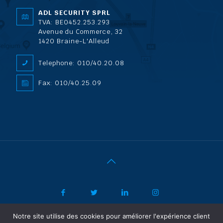
ADL SECURITY SPRL
TVA: BE0452.253.293
Avenue du Commerce, 32
1420 Braine-L'Alleud
Telephone: 010/40.20.08
Fax: 010/40.25.09
Notre site utilise des cookies pour améliorer l'expérience client
|
© 2022 ADL Security SPRL/BVBA |
Politique de confidentialité
-