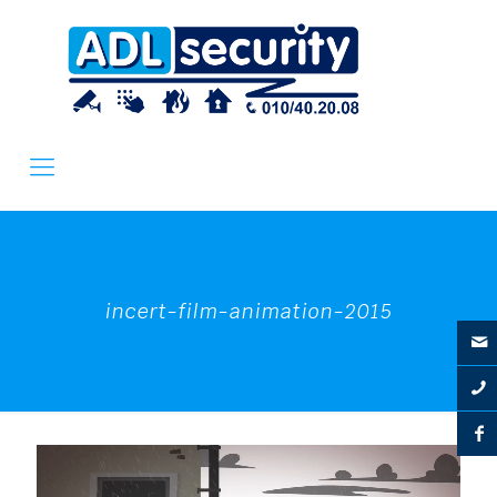
incert-film-animation-2015
Lecteur
vidéo