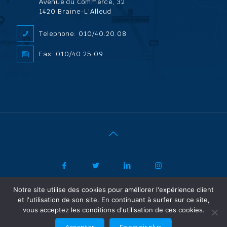
Avenue du Commerce, 32
1420 Braine-L'Alleud
Telephone: 010/40.20.08
Fax: 010/40.25.09
Notre site utilise des cookies pour améliorer l'expérience client
|
© 2022 ADL Security SPRL/BVBA |
Politique de confidentialité
-
et l'utilisation de son site. En continuant à surfer sur ce site,
Vertrouwelijkheidsbeleid
| Powered by SF Concept
vous acceptez les conditions d'utilisation de ces cookies.
FR
NL