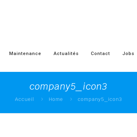
Maintenance
Actualités
Contact
Jobs
company5_icon3
Accueil
Home
company5_icon3