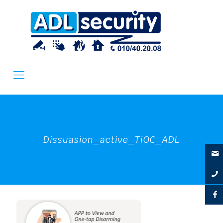
Dissuasion_active_TiOC_ADL