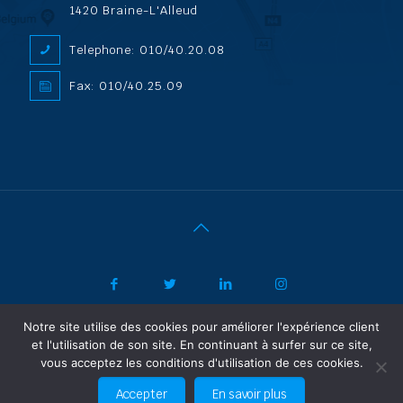
1420 Braine-L'Alleud
Telephone: 010/40.20.08
Fax: 010/40.25.09
Notre site utilise des cookies pour améliorer l'expérience client
|
© 2022 ADL Security SPRL/BVBA |
Politique de confidentialité
-
et l'utilisation de son site. En continuant à surfer sur ce site,
Vertrouwelijkheidsbeleid
| Powered by SF Concept
vous acceptez les conditions d'utilisation de ces cookies.
FR
NL
Accepter
En savoir plus