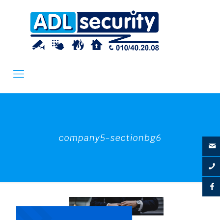
company5-sectionbg6