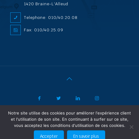
1420 Braine-L'Alleud
Telephone: 010/40.20.08
Fax: 010/40.25.09
Notre site utilise des cookies pour améliorer l'expérience client
|
© 2022 ADL Security SPRL/BVBA |
Politique de confidentialité
-
et l'utilisation de son site. En continuant à surfer sur ce site,
Vertrouwelijkheidsbeleid
| Powered by SF Concept
vous acceptez les conditions d'utilisation de ces cookies.
FR
NL
Accepter
En savoir plus