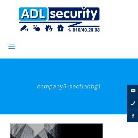
company5-sectionbg1