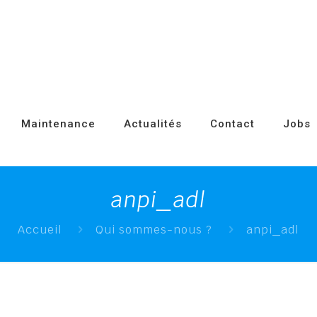
Maintenance
Actualités
Contact
Jobs
anpi_adl
Accueil
Qui sommes-nous ?
anpi_adl