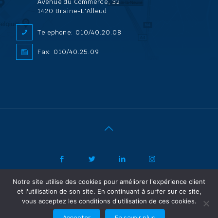
Avenue du Commerce, 32
1420 Braine-L'Alleud
Telephone: 010/40.20.08
Fax: 010/40.25.09
Notre site utilise des cookies pour améliorer l'expérience client
|
© 2022 ADL Security SPRL/BVBA |
Politique de confidentialité
-
et l'utilisation de son site. En continuant à surfer sur ce site,
Vertrouwelijkheidsbeleid
| Powered by SF Concept
vous acceptez les conditions d'utilisation de ces cookies.
FR
NL