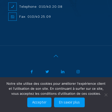
Telephone: 010/40.20.08
Fax: 010/40.25.09
Notre site utilise des cookies pour améliorer l'expérience client
|
© 2022 ADL Security SPRL/BVBA |
Politique de confidentialité
-
et l'utilisation de son site. En continuant à surfer sur ce site,
Vertrouwelijkheidsbeleid
| Powered by SF Concept
vous acceptez les conditions d'utilisation de ces cookies.
FR
NL
Accepter
En savoir plus