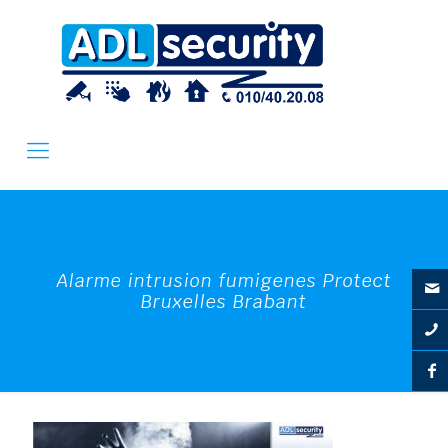
Alarme intrusion fumigenes Protect
Bruxelles Brabant