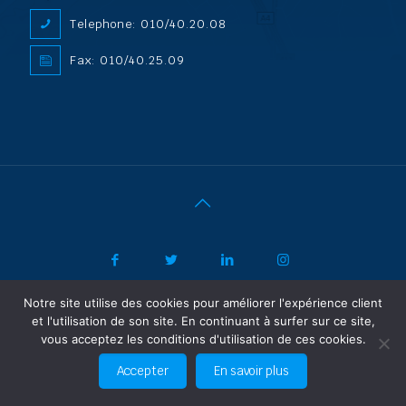
Telephone: 010/40.20.08
Fax: 010/40.25.09
Notre site utilise des cookies pour améliorer l'expérience client
|
© 2022 ADL Security SPRL/BVBA |
Politique de confidentialité
-
et l'utilisation de son site. En continuant à surfer sur ce site,
Vertrouwelijkheidsbeleid
| Powered by SF Concept
vous acceptez les conditions d'utilisation de ces cookies.
FR
NL
Accepter
En savoir plus