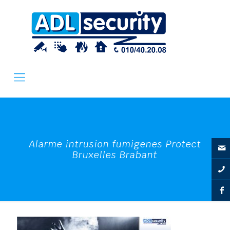
Alarme intrusion fumigenes Protect
Bruxelles Brabant