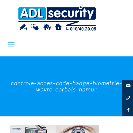
controle-acces-code-badge-biometrie-
wavre-corbais-namur