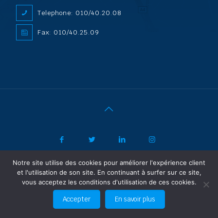
Telephone: 010/40.20.08
Fax: 010/40.25.09
Notre site utilise des cookies pour améliorer l'expérience client
|
© 2022 ADL Security SPRL/BVBA |
Politique de confidentialité
-
et l'utilisation de son site. En continuant à surfer sur ce site,
Vertrouwelijkheidsbeleid
| Powered by SF Concept
vous acceptez les conditions d'utilisation de ces cookies.
FR
NL
Accepter
En savoir plus