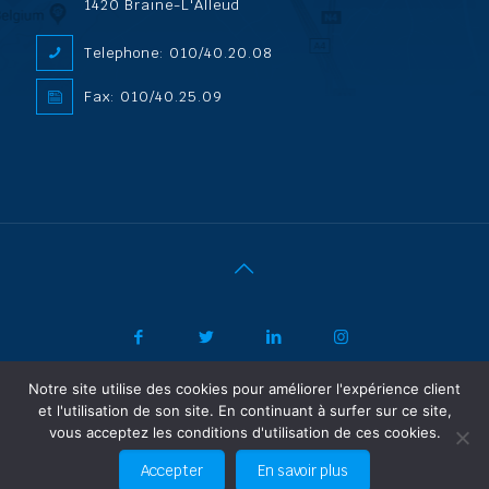
1420 Braine-L'Alleud
Telephone: 010/40.20.08
Fax: 010/40.25.09
Notre site utilise des cookies pour améliorer l'expérience client
|
© 2022 ADL Security SPRL/BVBA |
Politique de confidentialité
-
et l'utilisation de son site. En continuant à surfer sur ce site,
Vertrouwelijkheidsbeleid
| Powered by SF Concept
vous acceptez les conditions d'utilisation de ces cookies.
FR
NL
Accepter
En savoir plus