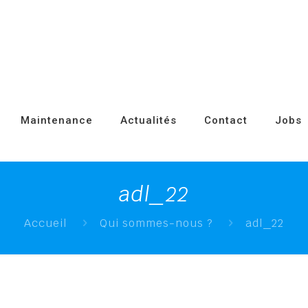
Maintenance
Actualités
Contact
Jobs
adl_22
Accueil
Qui sommes-nous ?
adl_22