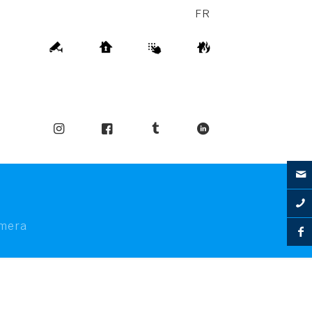
FR
mera