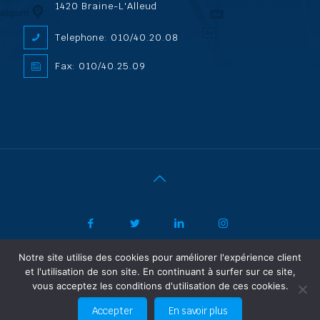
1420 Braine-L'Alleud
Telephone: 010/40.20.08
Fax: 010/40.25.09
Notre site utilise des cookies pour améliorer l'expérience client
|
© 2022 ADL Security SPRL/BVBA |
Politique de confidentialité
-
et l'utilisation de son site. En continuant à surfer sur ce site,
Vertrouwelijkheidsbeleid
| Powered by SF Concept
vous acceptez les conditions d'utilisation de ces cookies.
FR
NL
Accepter
En savoir plus